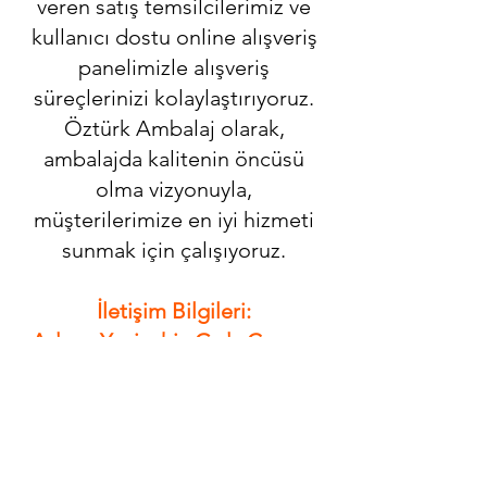
veren satış temsilcilerimiz ve
kullanıcı dostu online alışveriş
panelimizle alışveriş
süreçlerinizi kolaylaştırıyoruz.
Öztürk Ambalaj olarak,
ambalajda kalitenin öncüsü
olma vizyonuyla,
müşterilerimize en iyi hizmeti
sunmak için çalışıyoruz.
İletişim Bilgileri:
Adres: Yenişehir, Gıda Çarşısı,
Halkapınar Mahallesi, 1202/11.
Sokak No:19, 35170 Konak/
İzmir
Telefon:
+90 507 864 21 52