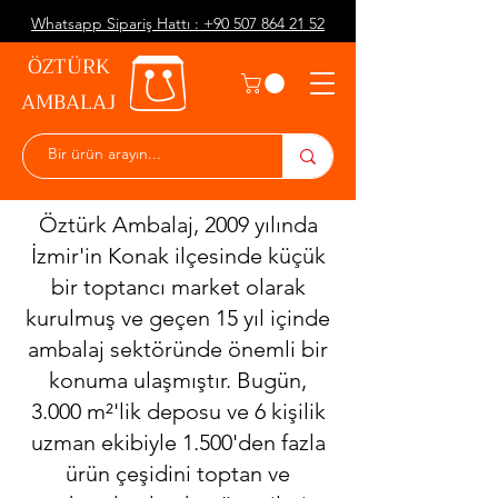
Whatsapp Sipariş Hattı : +90 507 864 21 52
ÖZTÜRK
AMBALAJ
Öztürk Ambalaj, 2009 yılında
İzmir'in Konak ilçesinde küçük
bir toptancı market olarak
kurulmuş ve geçen 15 yıl içinde
ambalaj sektöründe önemli bir
konuma ulaşmıştır. Bugün,
3.000 m²'lik deposu ve 6 kişilik
uzman ekibiyle 1.500'den fazla
ürün çeşidini toptan ve